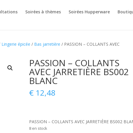
ltations
Soirées à thèmes
Soirées Hupperware
Boutiq
/
Lingerie épicée
/
Bas jarretière
/ PASSION – COLLANTS AVEC
PASSION – COLLANTS
AVEC JARRETIÈRE BS002
BLANC
€
12,48
PASSION – COLLANTS AVEC JARRETIÈRE BS002 BLA
8 en stock