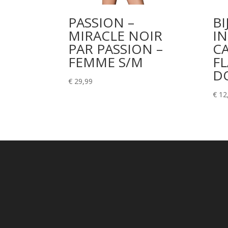
PASSION –
BI
MIRACLE NOIR
IN
PAR PASSION –
C
FEMME S/M
F
D
€
29,99
€
12