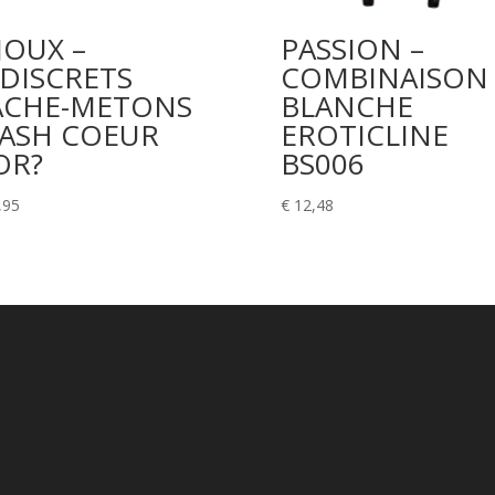
JOUX –
PASSION –
DISCRETS
COMBINAISON
ACHE-METONS
BLANCHE
LASH COEUR
EROTICLINE
OR?
BS006
,95
€
12,48