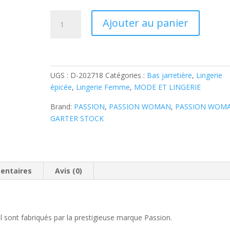
quantité
A
Ajouter au panier
de
l
PASSION
t
-
e
COLLANTS
r
AVEC
UGS :
D-202718
Catégories :
Bas jarretière
,
Lingerie
n
JARRETIÈRE
épicée
,
Lingerie Femme
,
MODE ET LINGERIE
a
BS002
t
Brand:
PASSION
,
PASSION WOMAN
,
PASSION WOM
BLANC
i
GARTER STOCK
v
e
:
entaires
Avis (0)
al sont fabriqués par la prestigieuse marque Passion.