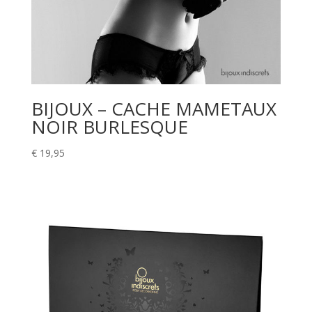
BIJOUX – CACHE MAMETAUX
NOIR BURLESQUE
€
19,95