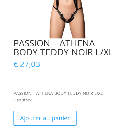
PASSION – ATHENA
BODY TEDDY NOIR L/XL
€
27,03
PASSION – ATHENA BODY TEDDY NOIR L/XL
1 en stock
quantité
A
Ajouter au panier
de
l
PASSION
t