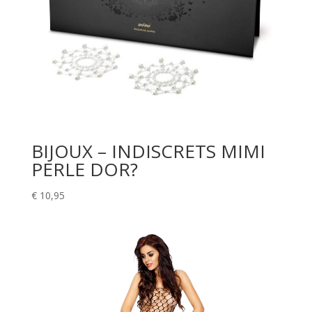
BIJOUX – INDISCRETS MIMI
PERLE DOR?
€
10,95