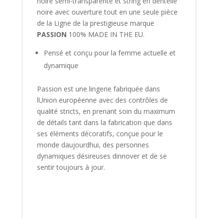
noire semi-transparente et string en dentelle
noire avec ouverture tout en une seule pièce
de la Ligne de la prestigieuse marque
PASSION
100% MADE IN THE EU.
Pensé et conçu pour la femme actuelle et
dynamique
Passion est une lingerie fabriquée dans
lUnion européenne avec des contrôles de
qualité stricts, en prenant soin du maximum
de détails tant dans la fabrication que dans
ses éléments décoratifs, conçue pour le
monde daujourdhui, des personnes
dynamiques désireuses dinnover et de se
sentir toujours à jour.