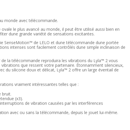
é au monde avec télécommande.
ovale le plus avancé au monde, il peut être utilisé aussi bien en
iter dune grande variété de sensations excitantes.
logie SenseMotion™ de LELO et dune télécommande dune portée
tions intenses sont facilement contrôlés dune simple inclinaison de
ur de la télécommande reproduira les vibrations du Lyla™ 2 vous
 vibrations que ressent votre partenaire. Étonnamment silencieux,
 du silicone doux et délicat, Lyla™ 2 offre un large éventail de
rations vraiment intéressantes telles que :
 bruit.
tendue (x3).
interruptions de vibration causées par les interférences
bration avec ou sans la télécommande, depuis le jouet lui-même.