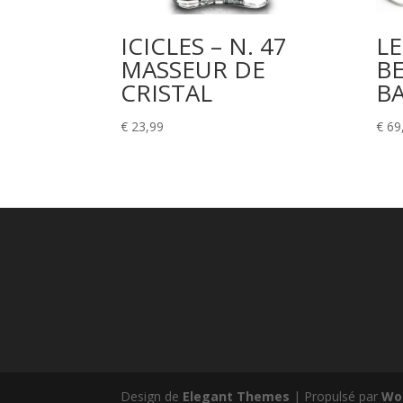
ICICLES – N. 47
LE
MASSEUR DE
BE
CRISTAL
BA
€
23,99
€
69
Design de
Elegant Themes
| Propulsé par
Wo