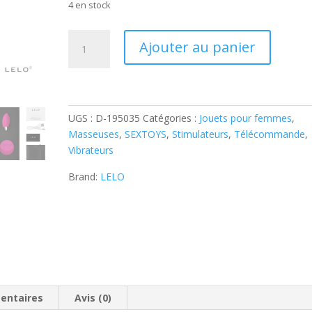
4 en stock
quantité
A
Ajouter au panier
de
l
LELO
t
-
e
OEUF
r
DE
UGS :
D-195035
Catégories :
Jouets pour femmes
n
,
MASSAGE
Masseuses
,
SEXTOYS
,
Stimulateurs
,
Télécommande
a
,
CERISE
Vibrateurs
t
LYLA
i
Brand:
LELO
2
v
INSIGNIA
e
DESIGN
:
EDITION
entaires
Avis (0)